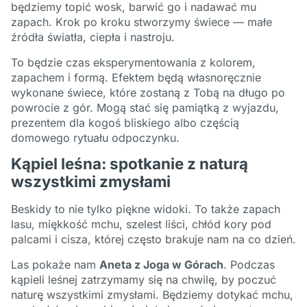
będziemy topić wosk, barwić go i nadawać mu
zapach. Krok po kroku stworzymy świece — małe
źródła światła, ciepła i nastroju.
To będzie czas eksperymentowania z kolorem,
zapachem i formą. Efektem będą własnoręcznie
wykonane świece, które zostaną z Tobą na długo po
powrocie z gór. Mogą stać się pamiątką z wyjazdu,
prezentem dla kogoś bliskiego albo częścią
domowego rytuału odpoczynku.
Kąpiel leśna: spotkanie z naturą
wszystkimi zmysłami
Beskidy to nie tylko piękne widoki. To także zapach
lasu, miękkość mchu, szelest liści, chłód kory pod
palcami i cisza, której często brakuje nam na co dzień.
Las pokaże nam
Aneta z Joga w Górach
. Podczas
kąpieli leśnej zatrzymamy się na chwilę, by poczuć
naturę wszystkimi zmysłami. Będziemy dotykać mchu,